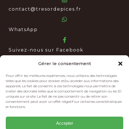
contact@tresordepices.fr
WhatsApp
Suivez-nous sur Facebook
Gérer le consentement
Mentions Légales
Politique de confidentialité
Pour offrir les meilleures expériences, nous utilisons des technologies
telles que les cookies pour stocker et/ou accéder aux informations des
appareils. Le fait de consentir à ces technologies nous permettra de
Politique de cookie (UE)
traiter des données telles que le comportement de navigation ou les ID
uniques sur ce site. Le fait de ne pas consentir ou de retirer son
Conditions générales de ventes
consentement peut avoir un effet négatif sur certaines caractéristiques
et fonctions.
Conditions générales d'utilisation
Accepter