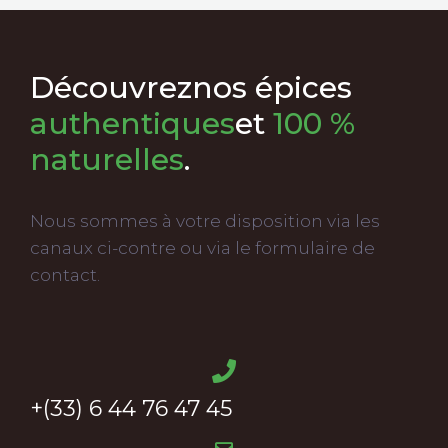
Découvrez
nos épices
authentiques
et
100 %
naturelles
.
Nous sommes à votre disposition via les
canaux ci-contre ou via le formulaire de
contact.
+(33) 6 44 76 47 45