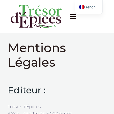
French
English
Mentions
Boutique
Événements
Légales
Professionnels
Contact
Editeur :
Trésor d’Épices
SAS au capital de 5 000 euros