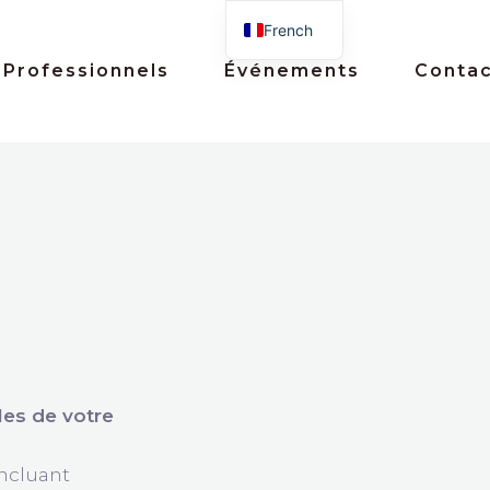
French
English
Professionnels
Événements
Conta
les de votre
incluant