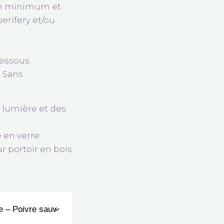
 cm minimum et
erifery et/ou
essous.
. Sans
a lumière et des
en verre.
ur portoir en bois