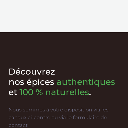
Découvrez
nos épices
authentiques
et
100 % naturelles
.
Nous sommes à votre disposition via les
canaux ci-contre ou via le formulaire de
contact.