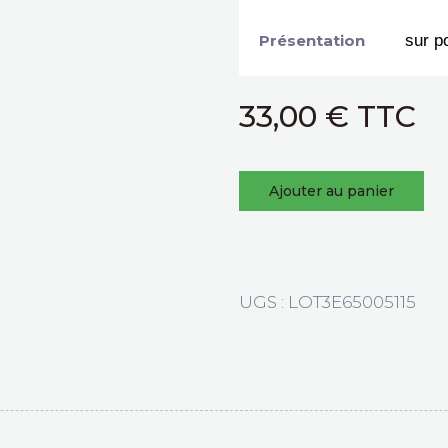
Présentation
33,00
€
Ajouter au panier
UGS :
LOT3E65005115