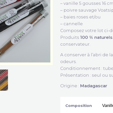
– vanille 5 gousses 16
– poivre sauvage Voatsip
– baies roses et/ou
– cannelle
Composez votre lot ci-d
Produits
100 % naturels
conservateur.
A conserver à l’abri de l
odeurs.
Conditionnement : tube 
Présentation : seul ou s
Origine :
Madagascar
Composition